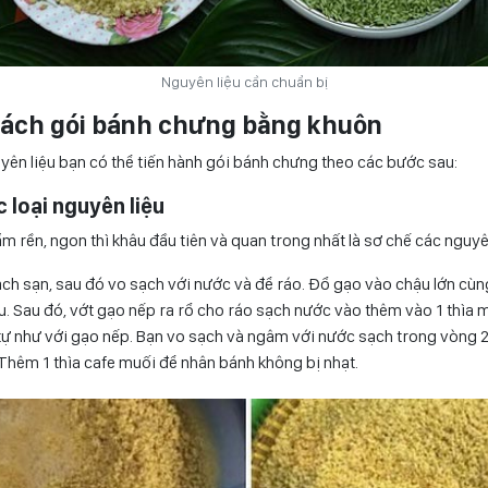
Nguyên liệu cần chuẩn bị
cách gói bánh chưng bằng khuôn
yên liệu bạn có thể tiến hành gói bánh chưng theo các bước sau:
c loại nguyên liệu
 rền, ngon thì khâu đầu tiên và quan trong nhất là sơ chế các nguyên
ch sạn, sau đó vo sạch với nước và để ráo. Đổ gạo vào chậu lớn cù
u. Sau đó, vớt gạo nếp ra rổ cho ráo sạch nước vào thêm vào 1 thìa 
ự như với gạo nếp. Bạn vo sạch và ngâm với nước sạch trong vòng 2 
Thêm 1 thìa cafe muối để nhân bánh không bị nhạt.