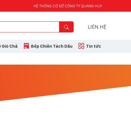
HỆ THỐNG CƠ SỞ CÔNG TY QUANG HUY
LIÊN HỆ
 Giò Chả
Bếp Chiên Tách Dầu
Tin tức