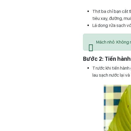
Thịt ba chỉ bạn cắt 
tiêu xay, đường, muố
Lá dong rửa sạch vớ
Mách nhỏ: Không 
Bước 2: Tiến hàn
Trước khi tiến hành
lau sạch nước lại v