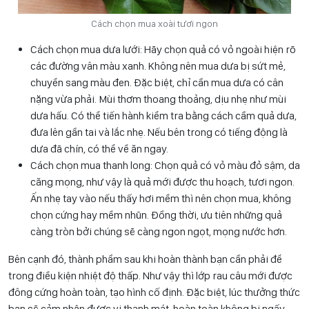
Cách chọn mua xoài tươi ngon
Cách chọn mua dưa lưới: Hãy chọn quả có vỏ ngoài hiện rõ
các đường vân màu xanh. Không nên mua dưa bị sứt mẻ,
chuyển sang màu đen. Đặc biệt, chỉ cần mua dưa có cân
nặng vừa phải. Mùi thơm thoang thoảng, dịu nhẹ như mùi
dưa hấu. Có thể tiến hành kiểm tra bằng cách cầm quả dưa,
đưa lên gần tai và lắc nhẹ. Nếu bên trong có tiếng động là
dưa đã chín, có thể về ăn ngay.
Cách chọn mua thanh long: Chọn quả có vỏ màu đỏ sậm, da
căng mọng, như vậy là quả mới được thu hoạch, tươi ngon.
Ấn nhẹ tay vào nếu thấy hơi mềm thì nên chọn mua, không
chọn cứng hay mềm nhũn. Đồng thời, ưu tiên những quả
càng tròn bởi chúng sẽ càng ngon ngọt, mọng nước hơn.
Bên cạnh đó, thành phẩm sau khi hoàn thành bạn cần phải để
trong điều kiện nhiệt độ thấp. Như vậy thì lớp rau câu mới được
đông cứng hoàn toàn, tạo hình cố định. Đặc biệt, lúc thưởng thức
bạn sẽ cảm nhận được vị thanh mát, hoàn toàn không bị ngấy.