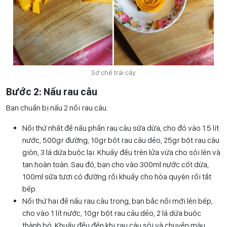
Sơ chế trái cây
Bước 2: Nấu rau câu
Bạn chuẩn bị nấu 2 nồi rau câu:
Nồi thứ nhất để nấu phần rau câu sữa dừa, cho đó vào 1.5 lít
nước, 500gr đường, 10gr bột rau câu dẻo, 25gr bột rau câu
giòn, 3 lá dứa buộc lại. Khuấy đều trên lửa vừa cho sôi lên và
tan hoàn toàn. Sau đó, bạn cho vào 300ml nước cốt dừa,
100ml sữa tươi có đường rồi khuấy cho hòa quyện rồi tắt
bếp.
Nồi thứ hai để nấu rau câu trong, bạn bắc nồi mới lên bếp,
cho vào 1 lít nước, 10gr bột rau câu dẻo, 2 lá dứa buộc
thành bó. Khuấy đều đến khi rau câu sôi và chuyển màu