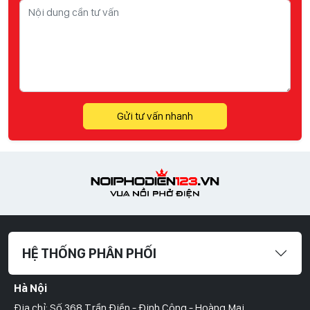
Gửi tư vấn nhanh
HỆ THỐNG PHÂN PHỐI
Hà Nội
Địa chỉ: Số 368 Trần Điền - Định Công - Hoàng Mai