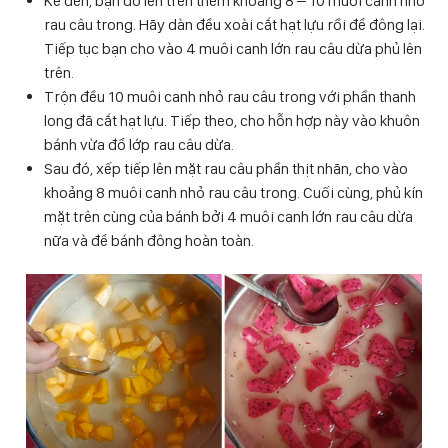
Kế đến, bạn đổ lên trên thêm khoảng 8 – 10 muôi canh nhỏ
rau câu trong. Hãy dàn đều xoài cắt hạt lựu rồi để đông lại.
Tiếp tục bạn cho vào 4 muôi canh lớn rau câu dừa phủ lên
trên.
Trộn đều 10 muôi canh nhỏ rau câu trong với phần thanh
long đã cắt hạt lựu. Tiếp theo, cho hỗn hợp này vào khuôn
bánh vừa đổ lớp rau câu dừa.
Sau đó, xếp tiếp lên mặt rau câu phần thịt nhãn, cho vào
khoảng 8 muôi canh nhỏ rau câu trong. Cuối cùng, phủ kín
mặt trên cùng của bánh bởi 4 muôi canh lớn rau câu dừa
nữa và để bánh đông hoàn toàn.