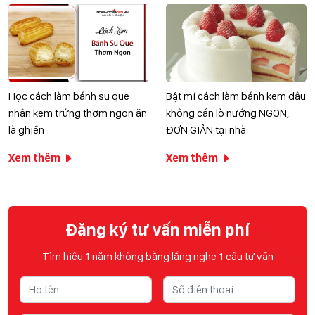
Học cách làm bánh su que
Bật mí cách làm bánh kem dâu
nhân kem trứng thơm ngon ăn
không cần lò nướng NGON,
là ghiền
ĐƠN GIẢN tại nhà
Xem thêm
Xem thêm
Đăng ký tư vấn miễn phí
Tìm hiểu 1 năm không bằng lắng nghe 1 câu tư vấn