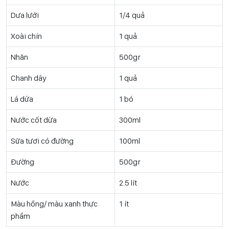
Dưa lưới
1/4 quả
Xoài chín
1 quả
Nhãn
500gr
Chanh dây
1 quả
Lá dứa
1 bó
Nước cốt dừa
300ml
Sữa tươi có đường
100ml
Đường
500gr
Nước
2.5 lít
Màu hồng/ màu xanh thực
1 ít
phẩm