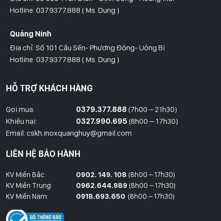
Hotline: 037.9377.888 ( Ms. Dung )
Quảng Ninh
Địa chỉ: Số 101 Cầu Sến- Phương Đông- Uông Bí
Hotline: 037.9377.888 ( Ms. Dung )
Hồ Chí Minh
HỖ TRỢ KHÁCH HÀNG
Địa Chỉ: Số 827/8 Hà Huy Giáp- Phường Thạnh Xuân- Quận 12
Hotline: 09786.01.388 ( Mr. Huy )
Gọi mua:
0379.377.888
(7h00 – 21h30)
Khiếu nại:
0327.990.695
(8h00 – 17h30)
Thái Bình
Email: cskh.inoxquanghuy@gmail.com
Đối diện ủy ban nhân dân xã Vũ Hoà - Kiến Xương - Thái Bình
LIÊN HỆ BẢO HÀNH
Hotline: 037.9377.888 ( Ms. Dung )
KV Miền Bắc:
0902. 149. 108
(8h00 – 17h30)
Đồng Nai
KV Miền Trung:
0962.644.989
(8h00 – 17h30)
Địa Chỉ : 1066- QL 51 Tổ 3- Ấp Đồng- Phước Tân- Biên Hòa
KV Miền Nam:
0918.693.650
(8h00 – 17h30)
Hotline: 037.9377.888 ( Ms. Dung )