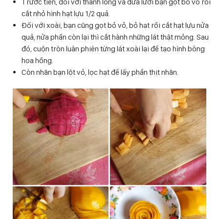
Trước tiên, đối với thanh long và dưa lưới bạn gọt bỏ vỏ rồi
cắt nhỏ hình hạt lựu 1/2 quả.
Đối với xoài, bạn cũng gọt bỏ vỏ, bỏ hạt rồi cắt hạt lựu nửa
quả, nửa phần còn lại thì cắt hành những lát thật mỏng. Sau
đó, cuộn tròn luân phiên từng lát xoài lại để tạo hình bông
hoa hồng.
Còn nhãn bạn lột vỏ, lọc hạt để lấy phần thịt nhãn.