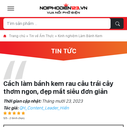
Skip to content
Trang chủ
»
Tin về Ẩm Thực
»
Kinh nghiệm Làm Bánh Kem
TIN TỨC
Cách làm bánh kem rau câu trái cây
thơm ngon, đẹp mắt siêu đơn giản
Thời gian cập nhật:
Tháng mười 23, 2023
Tác giả:
QH_Content_Leader_Hiền
5/5 - (1 bình chọn)