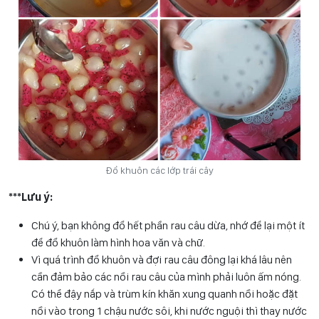
Đổ khuôn các lớp trái cây
***Lưu ý:
Chú ý, bạn không đổ hết phần rau câu dừa, nhớ để lại một ít
để đổ khuôn làm hình hoa văn và chữ.
Vì quá trình đổ khuôn và đợi rau câu đông lại khá lâu nên
cần đảm bảo các nồi rau câu của mình phải luôn ấm nóng.
Có thể đậy nắp và trùm kín khăn xung quanh nồi hoặc đặt
nồi vào trong 1 chậu nước sôi, khi nước nguội thì thay nước