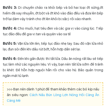
Bước 3:
Di chuyển chảo ra khỏi bếp và bỏ hai loại ớt sừng,ớt
hiểm đã xay nhuyễn, ớt bột và ớt khô vào đảo đều và đưa lên bếp
trở lại (làm vậy tránh cho ớt lên khỏi bị sặc) rồi xào nhanh.
Bước 4:
Cho muối, hạt tiêu đen và các gia vị vào cùng lúc. Tiếp
tục đảo đều để gia vị tan và quyện vào sa tế
Bước 5:
Vặn lửa lớn lên, tiếp tục đảo nhẹ tay. Sau đó vặn lửa nhỏ
lại, đun sôi đến khi dầu rút bớt, hỗn hợp dần sệt lại.
Bước 6:
Đến khi gần được thì tắt lửa. Dầu ăn nóng rất lâu sẽ tiếp
tục làm nhừ các nguyên liệu. Vì vậy, bạn nên tắt lửa sớm để tránh
bị khét. Để hỗn hợp nguội hẳn rồi cho vào hũ. Bảo quản trong
ngăn mát tủ lạnh.
>>> Bạn nên dành 1 phút để tham khảo thêm các bó kíp nấu
ăn siêu ngon:
Cách Nấu Bún Lòng Lợn Nóng Hổi Càng Ăn
Càng Mê