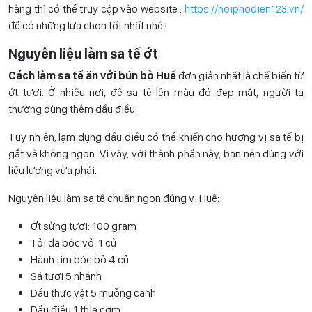
hàng thì có thể truy cập vào website :
https://noiphodien123.vn/
để có những lựa chọn tốt nhất nhé !
Nguyên liệu làm sa tế ớt
Cách làm sa tế ăn với bún bò Huế
đơn giản nhất là chế biến từ
ớt tươi. Ở nhiều nơi, để sa tế lên màu đỏ đẹp mắt, người ta
thường dùng thêm dầu điều.
Tuy nhiên, lạm dụng dầu điều có thể khiến cho hương vị sa tế bị
gắt và không ngon. Vì vậy, với thành phần này, bạn nên dùng với
liều lượng vừa phải.
Nguyên liệu làm sa tế chuẩn ngon đúng vị Huế:
Ớt sừng tươi: 100 gram
Tỏi đã bóc vỏ: 1 củ
Hành tím bóc bỏ 4 củ
Sả tươi 5 nhánh
Dầu thực vật 5 muỗng canh
Dầu điều 1 thìa cơm