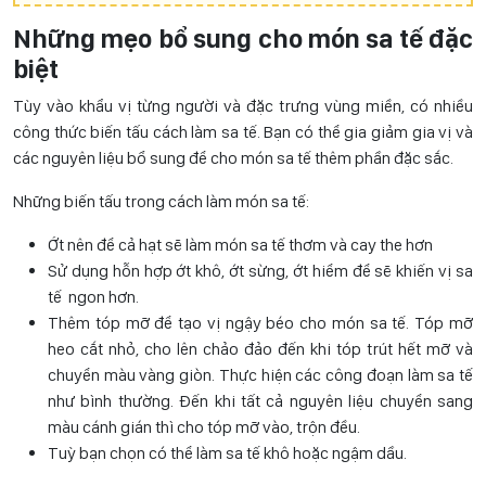
Những mẹo bổ sung cho món sa tế đặc
biệt
Tùy vào khẩu vị từng người và đặc trưng vùng miền, có nhiều
công thức biến tấu cách làm sa tế. Bạn có thể gia giảm gia vị và
các nguyên liệu bổ sung để cho món sa tế thêm phần đặc sắc.
Những biến tấu trong cách làm món sa tế:
Ớt nên để cả hạt sẽ làm món sa tế thơm và cay the hơn
Sử dụng hỗn hợp ớt khô, ớt sừng, ớt hiểm để sẽ khiến vị sa
tế ngon hơn.
Thêm tóp mỡ để tạo vị ngậy béo cho món sa tế. Tóp mỡ
heo cắt nhỏ, cho lên chảo đảo đến khi tóp trút hết mỡ và
chuyển màu vàng giòn. Thực hiện các công đoạn làm sa tế
như bình thường. Đến khi tất cả nguyên liệu chuyển sang
màu cánh gián thì cho tóp mỡ vào, trộn đều.
Tuỳ bạn chọn có thể làm sa tế khô hoặc ngậm dầu.