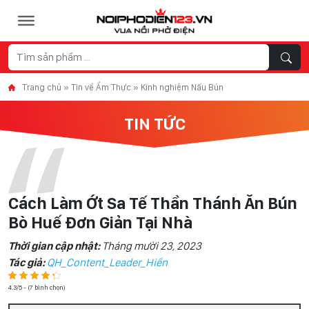
Skip to content
Trang chủ
»
Tin về Ẩm Thực
»
Kinh nghiệm Nấu Bún
TIN TỨC
Cách Làm Ớt Sa Tế Thần Thánh Ăn Bún
Bò Huế Đơn Giản Tại Nhà
Thời gian cập nhật:
Tháng mười 23, 2023
Tác giả:
QH_Content_Leader_Hiền
4.3/5 - (7 bình chọn)