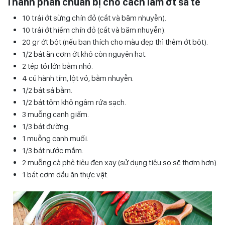
Thành phần chuẩn bị cho cách làm ớt sa tế
10 trái ớt sừng chín đỏ (cắt và băm nhuyễn).
10 trái ớt hiểm chín đỏ (cắt và băm nhuyễn).
20 gr ớt bột (nếu bạn thích cho màu đẹp thì thêm ớt bột).
1/2 bát ăn cơm ớt khô còn nguyên hạt.
2 tép tỏi lớn bằm nhỏ.
4 củ hành tím, lột vỏ, bằm nhuyễn.
1/2 bát sả bằm.
1/2 bát tôm khô ngâm rửa sạch.
3 muỗng canh giấm.
1/3 bát đường.
1 muỗng canh muối.
1/3 bát nước mắm.
2 muỗng cà phê tiêu đen xay (sử dụng tiêu sọ sẽ thơm hơn).
1 bát cơm dầu ăn thực vật.