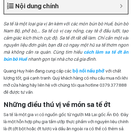
Nội dung chính
Sa tế là một loại gia vị ăn kèm với các món bún bò Huế, bún bò
Nam Bộ, phở bò,… Sa tế có vị cay nồng, cay tê ở đầu lưỡi, tạo
cảm giác kích thích cực độ. Sa tế ớt rất dễ làm. Chỉ cần một vài
nguyên liệu đơn giản, bạn đã có ngay một hũ sa tế thơm ngon
mà không cần ra quán. Cùng tìm hiểu
cách làm sa tế ớt ăn
bún bò Huế
nhanh gọn tại nhà cho cả gia đình.
Quang Huy hiện đang cung cấp các
bộ nồi nấu phở
với chất
lượng tốt, giá cạnh tranh. Quý khách hàng có nhu cầu mua nồi khi
mở cửa hàng hãy liên hệ với chúng tôi qua hotline 0
379.377.888
để được tư vấn.
Những điều thú vị về món sa tế ớt
Sa tế là một gia vị có nguồn gốc từ người Mã Lai gốc Ấn Độ. Đây
là một hỗn hợp phụ gia tẩm ướp thực phẩm với nguyên liệu chính
là ớt (ớt bột hoặc ớt tươi) và dầu ăn ngoài ra có thể có thêm sả.