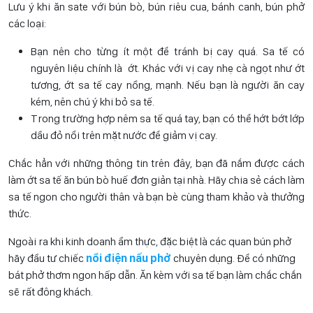
Lưu ý khi ăn sate với bún bò, bún riêu cua, bánh canh, bún phở
các loại:
Bạn nên cho từng ít một để tránh bị cay quá. Sa tế có
nguyên liệu chính là ớt. Khác với vị cay nhẹ cà ngọt như ớt
tương, ớt sa tế cay nồng, mạnh. Nếu bạn là người ăn cay
kém, nên chú ý khi bỏ sa tế.
Trong trường hợp nêm sa tế quá tay, bạn có thể hớt bớt lớp
dầu đỏ nổi trên mặt nước để giảm vị cay.
Chắc hẳn với những thông tin trên đây, bạn đã nắm được cách
làm ớt sa tế ăn bún bò huế đơn giản tại nhà. Hãy chia sẻ cách làm
sa tế ngon cho người thân và bạn bè cùng tham khảo và thưởng
thức.
Ngoài ra khi kinh doanh ẩm thực, đặc biệt là các quan bún phở
hãy đầu tư chiếc
nồi điện nấu phở
chuyên dụng. Để có những
bát phở thơm ngon hấp dẫn. Ăn kèm với sa tế bạn làm chắc chắn
sẽ rất đông khách.