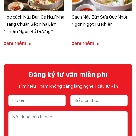
Học cách Nấu Bún Cá Ngừ Nha
Cách Nấu Bún Sứa Quy Nhơn
Trang Chuẩn Bếp Nhà Làm
Ngon Ngọt Tự Nhiên
“Thơm Ngon Bổ Dưỡng”
Xem thêm
Xem thêm
Đăng ký tư vấn miễn phí
Tìm hiểu 1 năm không bằng lắng nghe 1 câu tư vấn