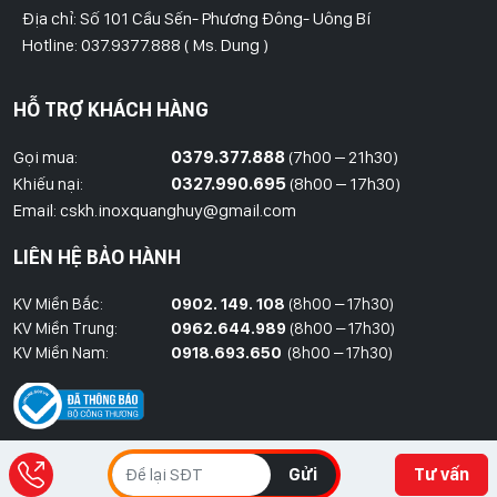
Địa chỉ: Số 101 Cầu Sến- Phương Đông- Uông Bí
Hotline: 037.9377.888 ( Ms. Dung )
Hồ Chí Minh
HỖ TRỢ KHÁCH HÀNG
Địa Chỉ: Số 827/8 Hà Huy Giáp- Phường Thạnh Xuân- Quận 12
Hotline: 09786.01.388 ( Mr. Huy )
Gọi mua:
0379.377.888
(7h00 – 21h30)
Khiếu nại:
0327.990.695
(8h00 – 17h30)
Thái Bình
Email: cskh.inoxquanghuy@gmail.com
Đối diện ủy ban nhân dân xã Vũ Hoà - Kiến Xương - Thái Bình
LIÊN HỆ BẢO HÀNH
Hotline: 037.9377.888 ( Ms. Dung )
KV Miền Bắc:
0902. 149. 108
(8h00 – 17h30)
Đồng Nai
KV Miền Trung:
0962.644.989
(8h00 – 17h30)
Địa Chỉ : 1066- QL 51 Tổ 3- Ấp Đồng- Phước Tân- Biên Hòa
KV Miền Nam:
0918.693.650
(8h00 – 17h30)
Hotline: 037.9377.888 ( Ms. Dung )
Gửi
Tư vấn