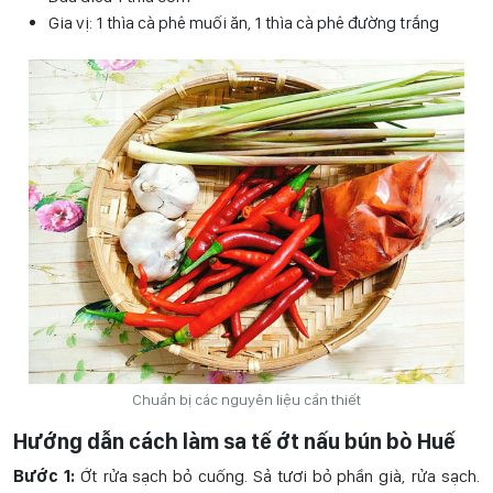
Gia vị: 1 thìa cà phê muối ăn, 1 thìa cà phê đường trắng
Chuẩn bị các nguyên liệu cần thiết
Hướng dẫn cách làm sa tế ớt nấu bún bò Huế
Bước 1:
Ớt rửa sạch bỏ cuống. Sả tươi bỏ phần già, rửa sạch.