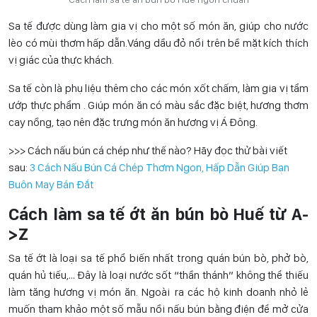
Sa tế được dùng làm gia vị cho một số món ăn, giúp cho nước
lèo có mùi thơm hấp dẫn.Váng dầu đỏ nổi trên bề mặt kích thích
vị giác của thực khách.
Sa tế còn là phụ liệu thêm cho các món xốt chấm, làm gia vị tẩm
ướp thực phẩm . Giúp món ăn có màu sắc đặc biệt, hương thơm
cay nồng, tạo nên đặc trưng món ăn hương vị Á Đông.
>>> Cách nấu bún cá chép như thế nào? Hãy đọc thử bài viết
sau:
3 Cách Nấu Bún Cá Chép Thơm Ngon, Hấp Dẫn Giúp Bạn
Buôn May Bán Đắt
Cách làm sa tế ớt ăn bún bò Huế từ A-
>Z
Sa tế ớt là loại sa tế phổ biến nhất trong quán bún bò, phở bò,
quán hủ tiếu,… Đây là loại nước sốt “thần thánh” không thể thiếu
làm tăng hương vị món ăn. Ngoài ra các hộ kinh doanh nhỏ lẻ
muốn tham khảo một số mẫu nồi nấu bún bằng điện để mở cửa