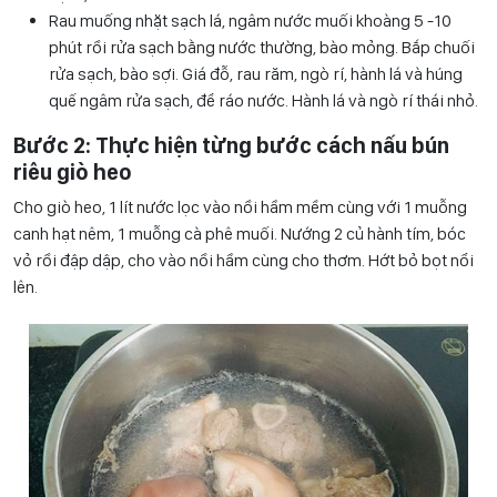
Rau muống nhặt sạch lá, ngâm nước muối khoàng 5 -10
phút rồi rửa sạch bằng nước thường, bào mỏng. Bắp chuối
rửa sạch, bào sợi. Giá đỗ, rau răm, ngò rí, hành lá và húng
quế ngâm rửa sạch, để ráo nước. Hành lá và ngò rí thái nhỏ.
Bước 2: Thực hiện từng bước cách nấu bún
riêu giò heo
Cho giò heo, 1 lít nước lọc vào nồi hầm mềm cùng với 1 muỗng
canh hạt nêm, 1 muỗng cà phê muối. Nướng 2 củ hành tím, bóc
vỏ rồi đập dập, cho vào nồi hầm cùng cho thơm. Hớt bỏ bọt nổi
lên.