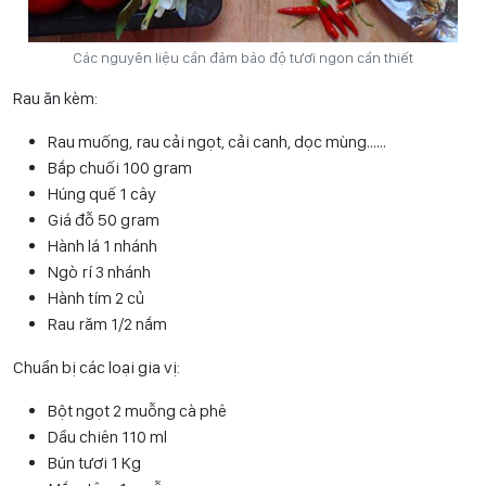
Các nguyên liệu cần đảm bảo độ tươi ngon cần thiết
Rau ăn kèm:
Rau muống, rau cải ngọt, cải canh, dọc mùng……
Bắp chuối 100 gram
Húng quế 1 cây
Giá đỗ 50 gram
Hành lá 1 nhánh
Ngò rí 3 nhánh
Hành tím 2 củ
Rau răm 1/2 nắm
Chuẩn bị các loại gia vị:
Bột ngọt 2 muỗng cà phê
Dầu chiên 110 ml
Bún tươi 1 Kg