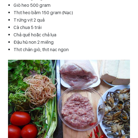
Giò heo 500 gram
Thịt heo bằm 150 gram (Nạc)
Trứng vịt 2 quả
Cà chua 5 trái
Chả quế hoặc chả lụa
Đậu hũ non 2 miếng
Thịt chân giò, thịt nạc ngon