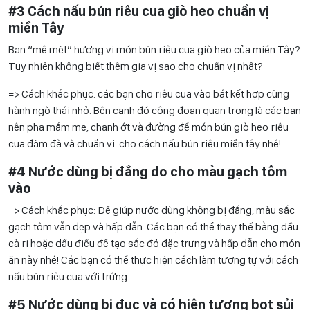
#3 Cách nấu bún riêu cua giò heo
chuẩn vị
miền Tây
Bạn “mê mệt” hương vị món bún riêu cua giò heo của miền Tây?
Tuy nhiên không biết thêm gia vị sao cho chuẩn vị nhất?
=> Cách khắc phục: các bạn cho riêu cua vào bát kết hợp cùng
hành ngò thái nhỏ. Bên cạnh đó công đoạn quan trọng là các bạn
nên pha mắm me, chanh ớt và đường để món bún giò heo riêu
cua đậm đà và chuẩn vị cho cách nấu bún riêu miền tây nhé!
#4 Nước dùng bị đắng do cho màu gạch tôm
vào
=> Cách khắc phục: Để giúp nước dùng không bị đắng, màu sắc
gạch tôm vẫn đẹp và hấp dẫn. Các bạn có thể thay thế bằng dầu
cà ri hoặc dầu điều để tạo sắc đỏ đặc trưng và hấp dẫn cho món
ăn này nhé! Các bạn có thể thực hiện cách làm tương tự với cách
nấu bún riêu cua với trứng
#5 Nước dùng bị đục và có hiện tượng bọt sủi