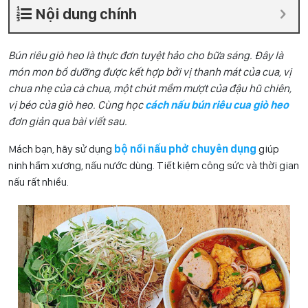
Nội dung chính
Bún riêu giò heo là thực đơn tuyệt hảo cho bữa sáng. Đây là
món mon bổ dưỡng được kết hợp bởi vị thanh mát của cua, vị
chua nhẹ của cà chua, một chút mềm mượt của đậu hũ chiên,
vị béo của giò heo. Cùng học
cách nấu bún riêu cua giò heo
đơn giản qua bài viết sau.
Mách bạn, hãy sử dụng
bộ nồi nấu phở chuyên dụng
giúp
ninh hầm xương, nấu nước dùng. Tiết kiệm công sức và thời gian
nấu rất nhiều.