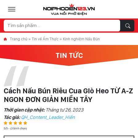
Skip to content
Trang chủ
»
Tin về Ẩm Thực
»
Kinh nghiệm Nấu Bún
TIN TỨC
Cách Nấu Bún Riêu Cua GIò Heo TỪ A-Z
NGON ĐƠN GIẢN MIỀN TÂY
Thời gian cập nhật:
Tháng tư 26, 2023
Tác giả:
QH_Content_Leader_Hiền
5/5 - (3 bình chọn)