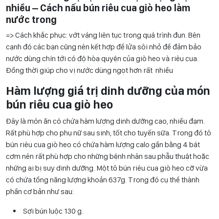
nhiều –
Cách nấu bún riêu cua giò heo
làm
nước trong
=> Cách khắc phục: vớt váng liên tục trong quá trình đun. Bên
cạnh đó các bạn cũng nên kết hợp để lửa sôi nhỏ để đảm bảo
nước dùng chín tới có độ hòa quyện của giò heo và riêu cua.
Đồng thời giúp cho vị nước dùng ngọt hơn rất nhiều
Hàm lượng giá trị dinh dưỡng của món
bún riêu cua giò heo
Đây là món ăn có chứa hàm lượng dinh dưỡng cao, nhiều đạm.
Rất phù hợp cho phụ nữ sau sinh, tốt cho tuyến sữa. Trong đó tô
bún riêu cua giò heo có chứa hàm lượng calo gần bằng 4 bát
cơm nên rất phù hợp cho những bệnh nhân sau phẫu thuật hoặc
những ai bị suy dinh dưỡng. Một tô bún riêu cua giò heo cỡ vừa
có chứa tổng năng lượng khoản 637g. Trong đó cụ thể thành
phần cơ bản như sau:
Sợi bún luộc 130 g.