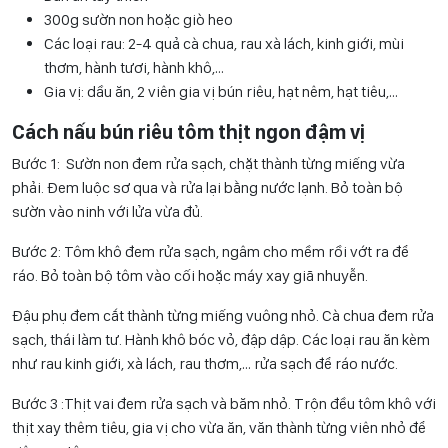
300g sườn non hoặc giò heo
Các loại rau: 2-4 quả cà chua, rau xà lách, kinh giới, mùi
thơm, hành tươi, hành khô,…
Gia vị: dầu ăn, 2 viên gia vị bún riêu, hạt nêm, hạt tiêu,…
Cách nấu bún riêu tôm thịt ngon đậm vị
Bước 1: Sườn non đem rửa sạch, chặt thành từng miếng vừa
phải. Đem luộc sơ qua và rửa lại bằng nước lạnh. Bỏ toàn bộ
sườn vào ninh với lửa vừa đủ.
Bước 2: Tôm khô đem rửa sạch, ngâm cho mềm rồi vớt ra để
ráo. Bỏ toàn bộ tôm vào cối hoặc máy xay giã nhuyễn.
Đậu phụ đem cắt thành từng miếng vuông nhỏ. Cà chua đem rửa
sạch, thái làm tư. Hành khô bóc vỏ, đập dập. Các loại rau ăn kèm
như rau kinh giới, xà lách, rau thơm,… rửa sạch để ráo nước.
Bước 3 :Thịt vai đem rửa sạch và băm nhỏ. Trộn đều tôm khô với
thịt xay thêm tiêu, gia vị cho vừa ăn, văn thành từng viên nhỏ để