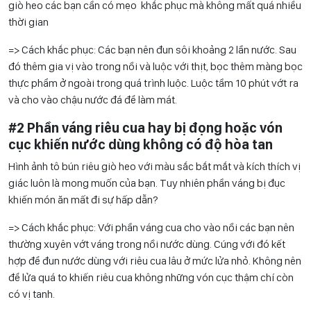
giò heo các bạn cần có mẹo khắc phục mà không mất quá nhiều
thời gian
=> Cách khắc phục: Các bạn nên đun sôi khoảng 2 lần nước. Sau
đó thêm gia vị vào trong nồi và luộc với thịt, bọc thêm màng bọc
thực phẩm ở ngoài trong quá trình luộc. Luộc tầm 10 phút vớt ra
và cho vào chậu nước đá để làm mát.
#2 Phần váng riêu cua hay bị đọng hoặc vón
cục khiến nước dùng không có độ hòa tan
Hình ảnh tô bún riêu giò heo với màu sắc bắt mắt và kích thích vị
giác luôn là mong muốn của bạn. Tuy nhiên phần váng bị đục
khiến món ăn mất đi sự hấp dẫn?
=> Cách khắc phục: Với phần váng cua cho vào nồi các bạn nên
thường xuyên vớt váng trong nồi nước dùng. Cúng với đó kết
hợp để đun nước dùng với riêu cua lâu ở mức lửa nhỏ. Không nên
để lửa quá to khiến riêu cua không những vón cục thậm chí còn
có vị tanh.