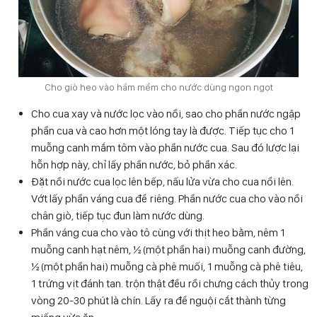
Cho giò heo vào hầm mềm cho nước dùng ngon ngọt
Cho cua xay và nước lọc vào nồi, sao cho phần nước ngập
phần cua và cao hơn một lóng tay là được. Tiếp tục cho 1
muỗng canh mắm tôm vào phần nước cua. Sau đó lược lại
hỗn hợp này, chỉ lấy phần nước, bỏ phần xác.
Đặt nồi nước cua lọc lên bếp, nấu lửa vừa cho cua nổi lên.
Vớt lấy phần váng cua để riêng. Phần nước cua cho vào nồi
chân giò, tiếp tục đun làm nước dùng.
Phần váng cua cho vào tô cùng với thịt heo bằm, nêm 1
muỗng canh hạt nêm, ½ (một phần hai) muỗng canh đường,
½ (một phần hai) muỗng cà phê muối, 1 muỗng cà phê tiêu,
1 trứng vịt đánh tan. trộn thật đều rồi chưng cách thủy trong
vòng 20-30 phút là chín. Lấy ra để nguội cắt thành từng