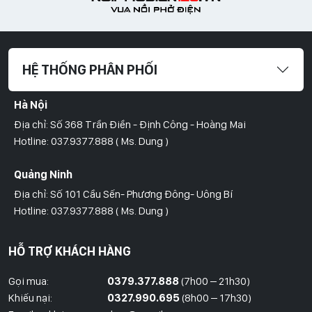
HỆ THỐNG PHÂN PHỐI
Hà Nội
Địa chỉ: Số 368 Trần Điền - Định Công - Hoàng Mai
Hotline: 037.9377.888 ( Ms. Dung )
Quảng Ninh
Địa chỉ: Số 101 Cầu Sến- Phương Đông- Uông Bí
Hotline: 037.9377.888 ( Ms. Dung )
Hồ Chí Minh
HỖ TRỢ KHÁCH HÀNG
Địa Chỉ: Số 827/8 Hà Huy Giáp- Phường Thạnh Xuân- Quận 12
Hotline: 09786.01.388 ( Mr. Huy )
Gọi mua:
0379.377.888
(7h00 – 21h30)
Khiếu nại:
0327.990.695
(8h00 – 17h30)