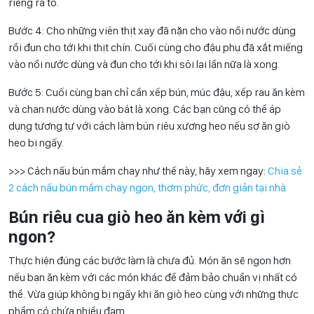
riêng ra tô.
Bước 4: Cho những viên thịt xay đã nặn cho vào nồi nước dùng
rồi đun cho tới khi thịt chín. Cuối cùng cho đậu phụ đã xắt miếng
vào nồi nước dùng và đun cho tới khi sôi lại lần nữa là xong.
Bước 5: Cuối cùng bạn chỉ cần xếp bún, múc đậu, xếp rau ăn kèm
và chan nước dùng vào bát là xong. Các bạn cũng có thể áp
dụng tương tự với cách làm bún riêu xương heo nếu sợ ăn giò
heo bị ngấy.
>>> Cách nấu bún mắm chay như thế này, hãy xem ngay:
Chia sẻ
2 cách nấu bún mắm chay ngon, thơm phức, đơn giản tại nhà
Bún riêu cua giò heo ăn kèm với gì
ngon?
Thực hiện đúng các bước làm là chưa đủ. Món ăn sẽ ngon hơn
nếu bạn ăn kèm với các món khác để đảm bảo chuẩn vị nhất có
thể. Vừa giúp không bị ngấy khi ăn giò heo cùng với những thực
phẩm có chứa nhiều đạm.