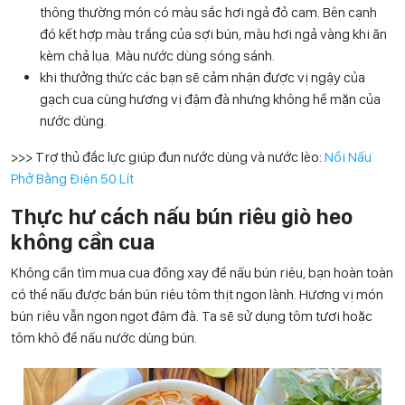
thông thường món có màu sắc hơi ngả đỏ cam. Bên cạnh
đó kết hợp màu trắng của sợi bún, màu hơi ngả vàng khi ăn
kèm chả lụa. Màu nước dùng sóng sánh.
khi thưởng thức các bạn sẽ cảm nhận được vị ngậy của
gạch cua cùng hương vị đậm đà nhưng không hề mặn của
nước dùng.
>>> Trợ thủ đắc lực giúp đun nước dùng và nước lèo:
Nồi Nấu
Phở Bằng Điện 50 Lít
Thực hư cách nấu bún riêu giò heo
không cần cua
Không cần tìm mua cua đồng xay để nấu bún riêu, bạn hoàn toàn
có thể nấu được bán bún riêu tôm thịt ngon lành. Hương vị món
bún riêu vẫn ngon ngọt đậm đà. Ta sẽ sử dụng tôm tươi hoặc
tôm khô để nấu nước dùng bún.