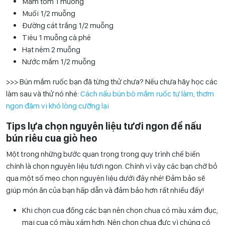
Mắm tôm 1 muỗng
Muối 1/2 muỗng
Đường cát trắng 1/2 muỗng
Tiêu 1 muỗng cà phê
Hạt nêm 2 muỗng
Nước mắm 1/2 muỗng
>>> Bún mắm ruốc bạn đã từng thử chưa? Nếu chưa hãy học các
làm sau và thử nó nhé:
Cách nấu bún bò mắm ruốc tự làm, thơm
ngon đậm vị khó lòng cưỡng lại
Tips lựa chọn nguyên liệu tươi ngon để nấu
bún riêu cua giò heo
Một trong những bước quan trọng trong quy trình chế biến
chính là chọn nguyên liệu tươi ngon. Chính vì vậy các bạn chớ bỏ
qua một số mẹo chọn nguyên liệu dưới đây nhé! Đảm bảo sẽ
giúp món ăn của bạn hấp dẫn và đảm bảo hơn rất nhiều đấy!
Khi chọn cua đồng các bạn nên chọn chua có màu xám đục,
mai cua có màu xám hơn. Nên chọn chua đực vì chúng có