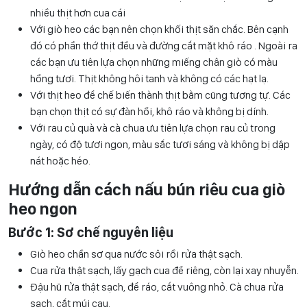
nhiều thịt hơn cua cái
Với giò heo các bạn nên chọn khối thịt săn chắc. Bên cạnh
đó có phần thớ thịt đều và đường cắt mặt khô ráo . Ngoài ra
các bạn ưu tiên lựa chọn những miếng chân giò có màu
hồng tươi. Thịt không hôi tanh và không có các hạt lạ.
Với thịt heo để chế biến thành thịt bằm cũng tương tự. Các
bạn chọn thịt có sự đàn hồi, khô ráo và không bị dính.
Với rau củ quà và cà chua ưu tiên lựa chọn rau củ trong
ngày, có độ tươi ngon, màu sắc tươi sáng và không bị dập
nát hoặc héo.
Hướng dẫn
cách nấu bún riêu cua giò
heo
ngon
Bước 1: Sơ chế nguyên liệu
Giò heo chần sơ qua nước sôi rồi rửa thật sạch.
Cua rửa thật sạch, lấy gạch cua để riêng, còn lại xay nhuyễn.
Đậu hũ rửa thật sạch, để ráo, cắt vuông nhỏ. Cà chua rửa
sạch, cắt múi cau.