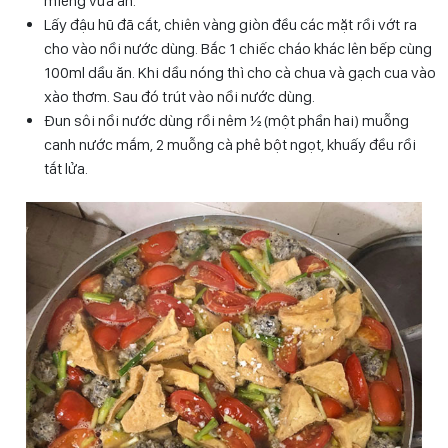
miếng vừa ăn.
Lấy đậu hũ đã cắt, chiên vàng giòn đều các mặt rồi vớt ra
cho vào nồi nước dùng. Bắc 1 chiếc cháo khác lên bếp cùng
100ml dầu ăn. Khi dầu nóng thì cho cà chua và gạch cua vào
xào thơm. Sau đó trút vào nồi nước dùng.
Đun sôi nồi nước dùng rồi nêm ½ (một phần hai) muỗng
canh nước mắm, 2 muỗng cà phê bột ngọt, khuấy đều rồi
tắt lửa.