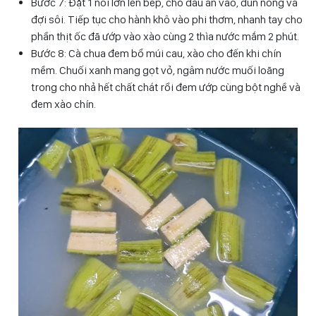
Bước 7: Đặt 1 nồi lớn lên bếp, cho dầu ăn vào, đun nóng và
đợi sôi. Tiếp tục cho hành khô vào phi thơm, nhanh tay cho
phần thịt ốc đã ướp vào xào cùng 2 thìa nước mắm 2 phút.
Bước 8: Cà chua đem bổ múi cau, xào cho đến khi chín
mềm. Chuối xanh mang gọt vỏ, ngâm nước muối loãng
trong cho nhả hết chất chát rồi đem ướp cùng bột nghề và
đem xào chín.