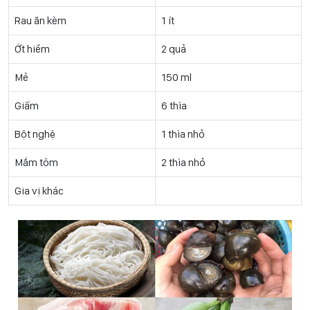
Rau ăn kèm
1 ít
Ớt hiểm
2 quả
Mẻ
150 ml
Giấm
6 thìa
Bột nghệ
1 thìa nhỏ
Mắm tôm
2 thìa nhỏ
Gia vị khác