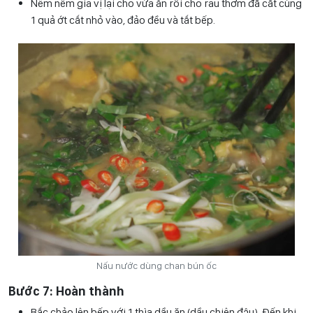
Nêm nếm gia vị lại cho vừa ăn rồi cho rau thơm đã cắt cùng
1 quả ớt cắt nhỏ vào, đảo đều và tắt bếp.
Nấu nước dùng chan bún ốc
Bước 7: Hoàn thành
Bắc chảo lên bếp với 1 thìa dầu ăn (dầu chiên đậu). Đến khi