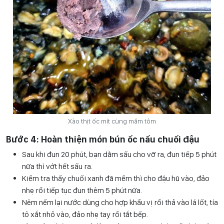
Xào thịt ốc mít cùng mắm tôm
Bước 4: Hoàn thiện món bún ốc nấu chuối đậu
Sau khi đun 20 phút, bạn dằm sấu cho vỡ ra, đun tiếp 5 phút
nữa thì vớt hết sấu ra.
Kiểm tra thấy chuối xanh đã mềm thì cho đậu hũ vào, đảo
nhẹ rồi tiếp tục đun thêm 5 phút nữa.
Nêm nếm lại nước dùng cho hợp khẩu vị rồi thả vào lá lốt, tía
tô xắt nhỏ vào, đảo nhẹ tay rồi tắt bếp.