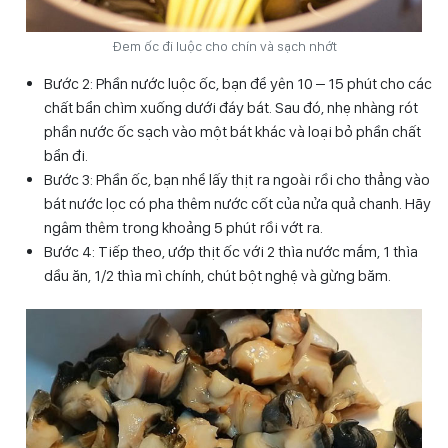
Đem ốc đi luộc cho chín và sạch nhớt
Bước 2: Phần nước luộc ốc, bạn để yên 10 – 15 phút cho các
chất bẩn chìm xuống dưới đáy bát. Sau đó, nhẹ nhàng rót
phần nước ốc sạch vào một bát khác và loại bỏ phần chất
bẩn đi.
Bước 3: Phần ốc, bạn nhể lấy thịt ra ngoài rồi cho thẳng vào
bát nước lọc có pha thêm nước cốt của nửa quả chanh. Hãy
ngâm thêm trong khoảng 5 phút rồi vớt ra.
Bước 4: Tiếp theo, ướp thịt ốc với 2 thìa nước mắm, 1 thìa
dầu ăn, 1/2 thìa mì chính, chút bột nghệ và gừng băm.