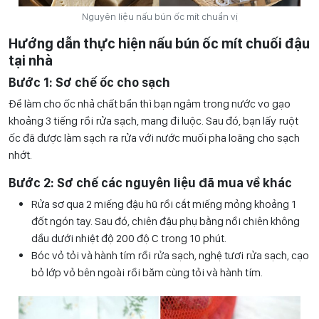
Nguyên liệu nấu bún ốc mít chuẩn vị
Hướng dẫn thực hiện nấu bún ốc mít chuối đậu
tại nhà
Bước 1: Sơ chế ốc cho sạch
Để làm cho ốc nhả chất bẩn thì bạn ngâm trong nước vo gạo
khoảng 3 tiếng rồi rửa sạch, mang đi luộc. Sau đó, bạn lấy ruột
ốc đã được làm sạch ra rửa với nước muối pha loãng cho sạch
nhớt.
Bước 2: Sơ chế các nguyên liệu đã mua về khác
Rửa sơ qua 2 miếng đậu hũ rồi cắt miếng mỏng khoảng 1
đốt ngón tay. Sau đó, chiên đậu phụ bằng nồi chiên không
dầu dưới nhiệt độ 200 độ C trong 10 phút.
Bóc vỏ tỏi và hành tím rồi rửa sạch, nghệ tươi rửa sạch, cạo
bỏ lớp vỏ bên ngoài rồi băm cùng tỏi và hành tím.