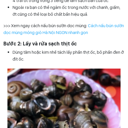
4 trái ớt trong vòng 3 tiếng để làm sạch bẩn của ốc.
Ngoài ra bạn có thể ngâm ốc trong nước với chanh, giấm,
ớt cũng có thể loại bỏ chất bẩn hiệu quả.
>>> Xem ngay cách nấu bún sườn dọc mùng:
Cách nấu bún sườn
dọc mùng móng giò Hà Nội NGON nhanh gọn
Bước 2: Lấy và rửa sạch thịt ốc
Dùng tăm hoặc kim nhể tách lấy phần thịt ốc, bỏ phần đen ở
đít ốc.