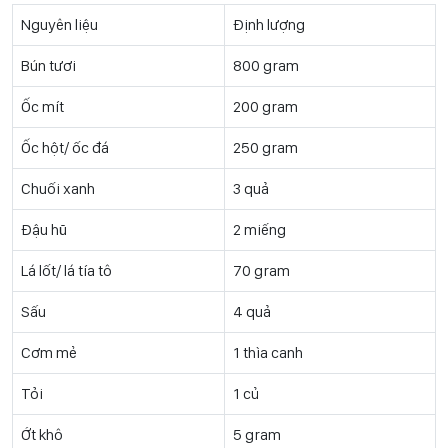
Nguyên liệu
Định lượng
Bún tươi
800 gram
Ốc mít
200 gram
Ốc hột/ ốc đá
250 gram
Chuối xanh
3 quả
Đậu hũ
2 miếng
Lá lốt/ lá tía tô
70 gram
Sấu
4 quả
Cơm mẻ
1 thìa canh
Tỏi
1 củ
Ớt khô
5 gram