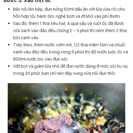
Bước 3: Xào thịt ốc
Bắc nồi lên bếp, đun nóng 50ml dầu ăn với lửa vừa rồi cho
hỗn hợp tỏi, hành tím, nghệ tươi và ớt khô vào phi thơm.
Sau đó, thêm 1 thìa tiêu hạt, 4 quả sấu và ruột ốc đã được
rửa sạch vào đảo đều chừng 2 – 3 phút thì nêm thêm 2 thìa
bột canh vào.
Tiếp theo, thêm nước cơm mẻ, 1/2 thìa mắm tôm và chuối
xanh vào đảo đều trong vòng 5 phút thì đổ nước luộc ốc và
800ml nước lọc vào đun sôi.
Vớt bọt và giảm lửa nhỏ để đun nước dùng ở mức sôi liu riu
trong 20 phút, bạn chỉ nên đậy vung nửa nồi đun thôi.