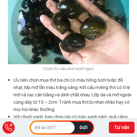
Chọn ốc nấu bún tươi ngon
Ưu tiên chọn mua thịt ba chỉ có màu hồng tươi hoặc đỏ
nhạt, lớp mỡ lẫn màu trắng sáng. Kết cấu miếng thịt có tỉ lệ
mỡ và nạc cân bằng và dính chặt nhau. Lớp da và mỡ ngoài
cùng dày từ 1.5 – 2cm. Tránh mua thịt bị nhũn nhão hay có
mùi hôi khác thường.
Với chuối xanh, bạn chọn nải có màu xanh sậm, quả căng
bóng. Quả có phần thân cong đều, cầm thấy nặng, chắc tay.
Gửi
Tư vấn
Nên mua chuối có vỏ lốm đốm đã chuyển sang vàng nhẹ