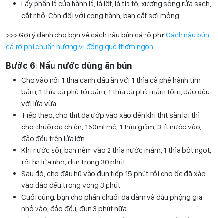
Lấy phần lá của hành lá, lá lốt, lá tía tô, xương sông rửa sạch,
cắt nhỏ. Còn đối với cọng hành, bạn cắt sợi mỏng.
>>> Gợi ý dành cho bạn về cách nấu bún cá rô phi:
Cách nấu bún
cá rô phi chuẩn hương vị đồng quê thơm ngon
Bước 6: Nấu nước dùng ăn bún
Cho vào nồi 1 thìa canh dầu ăn với 1 thìa cà phê hành tím
băm, 1 thìa cà phê tỏi băm, 1 thìa cà phê mắm tôm, đảo đều
với lửa vừa.
Tiếp theo, cho thịt đã ướp vào xào đến khi thịt săn lại thì
cho chuối đã chiên, 150ml mẻ, 1 thìa giấm, 3 lít nước vào,
đảo đều trên lửa lớn.
Khi nước sôi, bạn nêm vào 2 thìa nước mắm, 1 thìa bột ngọt,
rồi hạ lửa nhỏ, đun trong 30 phút.
Sau đó, cho đậu hũ vào đun tiếp 15 phút rồi cho ốc đã xào
vào đảo đều trong vòng 3 phút.
Cuối cùng, bạn cho phần chuối đã dằm và đậu phộng giã
nhỏ vào, đảo đều, đun 3 phút nữa.