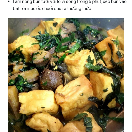
Làm nóng bún tươi với lò vi sóng trong 5 phút, xếp bún vào
bát rồi múc ốc chuối đậu ra thưởng thức.