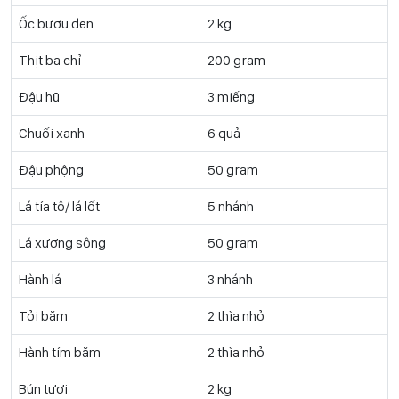
Ốc bươu đen
2 kg
Thịt ba chỉ
200 gram
Đậu hũ
3 miếng
Chuối xanh
6 quả
Đậu phộng
50 gram
Lá tía tô/ lá lốt
5 nhánh
Lá xương sông
50 gram
Hành lá
3 nhánh
Tỏi băm
2 thìa nhỏ
Hành tím băm
2 thìa nhỏ
Bún tươi
2 kg