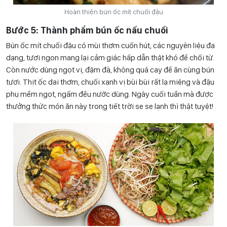
Hoàn thiện bún ốc mít chuối đậu
Bước 5: Thành phẩm bún ốc nấu chuối
Bún ốc mít chuối đậu có mùi thơm cuốn hút, các nguyên liệu đa
dạng, tươi ngon mang lại cảm giác hấp dẫn thật khó để chối từ.
Còn nước dùng ngọt vị, đậm đà, không quá cay để ăn cùng bún
tươi. Thịt ốc dai thơm, chuối xanh vị bùi bùi rất lạ miệng và đậu
phụ mềm ngọt, ngấm đều nước dùng. Ngày cuối tuần mà được
thưởng thức món ăn này trong tiết trời se se lạnh thì thật tuyệt!