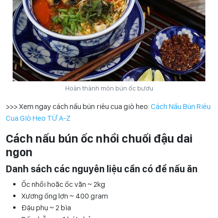
Hoàn thành món bún ốc bươu
>>> Xem ngay cách nấu bún riêu cua giò heo:
Cách Nấu Bún Riêu
Cua GIò Heo TỪ A-Z
Cách nấu bún ốc nhồi chuối đậu dai
ngon
Danh sách các nguyên liệu cần có để nấu ăn
Ốc nhồi hoặc ốc vặn ~ 2kg
Xương ống lợn ~ 400 gram
Đậu phụ ~ 2 bìa