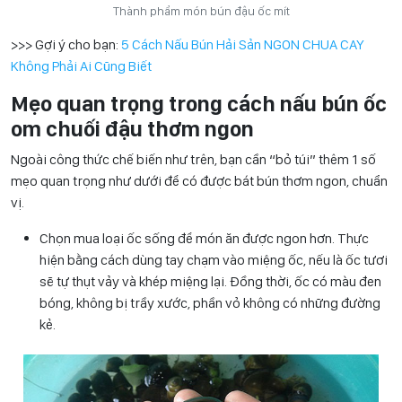
Thành phẩm món bún đậu ốc mít
>>> Gợi ý cho bạn:
5 Cách Nấu Bún Hải Sản NGON CHUA CAY
Không Phải Ai Cũng Biết
Mẹo quan trọng trong cách nấu bún ốc
om chuối đậu thơm ngon
Ngoài công thức chế biến như trên, bạn cần “bỏ túi” thêm 1 số
mẹo quan trọng như dưới để có được bát bún thơm ngon, chuẩn
vị.
Chọn mua loại ốc sống để món ăn được ngon hơn. Thực
hiện bằng cách dùng tay chạm vào miệng ốc, nếu là ốc tươi
sẽ tự thụt vảy và khép miệng lại. Đồng thời, ốc có màu đen
bóng, không bị trầy xước, phần vỏ không có những đường
kẻ.