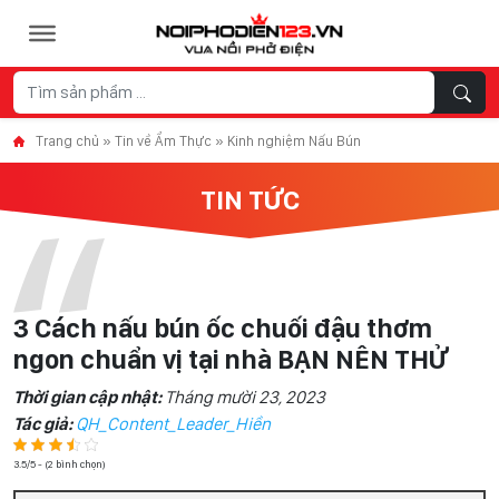
Skip to content
Trang chủ
»
Tin về Ẩm Thực
»
Kinh nghiệm Nấu Bún
TIN TỨC
3 Cách nấu bún ốc chuối đậu thơm
ngon chuẩn vị tại nhà BẠN NÊN THỬ
Thời gian cập nhật:
Tháng mười 23, 2023
Tác giả:
QH_Content_Leader_Hiền
3.5/5 - (2 bình chọn)