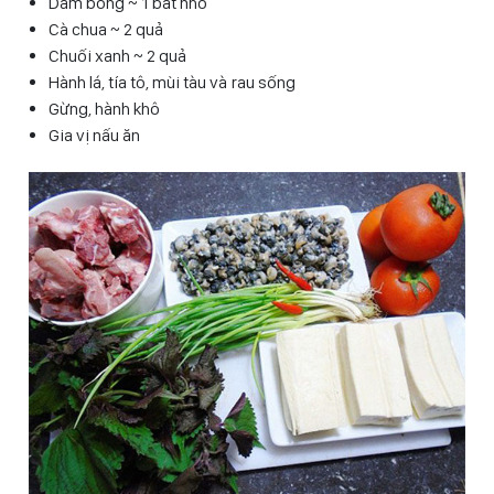
Dấm bỗng ~ 1 bát nhỏ
Cà chua ~ 2 quả
Chuối xanh ~ 2 quả
Hành lá, tía tô, mùi tàu và rau sống
Gừng, hành khô
Gia vị nấu ăn